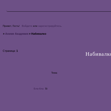
Привет, Гость!
Войдите
или
зарегистрируйтесь
.
»
Аниме Академия
»
Набивалко
Страница:
1
Набивалк
Тема
Бла-бла
Si