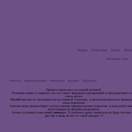
Форум
Участники
Поиск
Реги
Активные темы
Новости
Администрация
Навигация
Игровое
Партнеры
Приветствуем всех на нашей ролевой.
Ролевая новая, и надеюсь что не станет форумом однодневкой и просуществует 
очень долго.
Гостей
просим не засиживаться на главной странице, а регистрироваться и вливать
нашу компанию.
Совсем скоро форум будет готов к своему официальному открытию, а пока работае
регистрация на форуме разрешена.
Аллен состряпал нам новый
говно
диз. О плагиате даже заикаться не буду, потому 
диз фу и вряд ли кто-то такой украдет :3