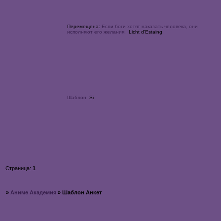
Перемещена:
Если боги хотят наказать человека, они
исполняют его желания.
Licht d'Estaing
Шаблон
Si
Страница:
1
»
Аниме Академия
»
Шаблон Анкет