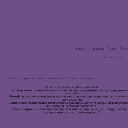
Форум
Участники
Поиск
Реги
Активные темы
Новости
Администрация
Навигация
Игровое
Партнеры
Приветствуем всех на нашей ролевой.
Ролевая новая, и надеюсь что не станет форумом однодневкой и просуществует 
очень долго.
Гостей
просим не засиживаться на главной странице, а регистрироваться и вливать
нашу компанию.
Совсем скоро форум будет готов к своему официальному открытию, а пока работае
регистрация на форуме разрешена.
Аллен состряпал нам новый
говно
диз. О плагиате даже заикаться не буду, потому 
диз фу и вряд ли кто-то такой украдет :3