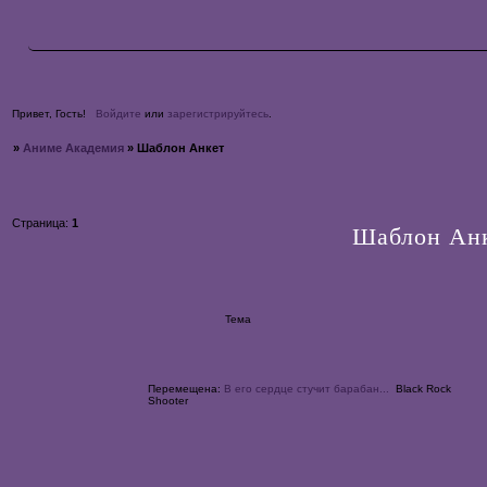
Привет, Гость!
Войдите
или
зарегистрируйтесь
.
»
Аниме Академия
»
Шаблон Анкет
Страница:
1
Шаблон Ан
Тема
Перемещена:
В его сердце стучит барабан...
Black Rock
Shooter