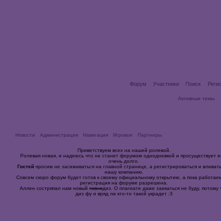
Форум
Участники
Поиск
Реги
Активные темы
Новости
Администрация
Навигация
Игровое
Партнеры
Приветствуем всех на нашей ролевой.
Ролевая новая, и надеюсь что не станет форумом однодневкой и просуществует 
очень долго.
Гостей
просим не засиживаться на главной странице, а регистрироваться и вливать
нашу компанию.
Совсем скоро форум будет готов к своему официальному открытию, а пока работае
регистрация на форуме разрешена.
Аллен состряпал нам новый
говно
диз. О плагиате даже заикаться не буду, потому 
диз фу и вряд ли кто-то такой украдет :3