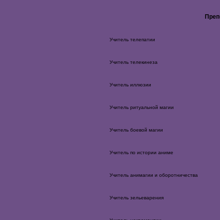
Преп
Учитель телепатии
Учитель телекинеза
Учитель иллюзии
Учитель ритуальной магии
Учитель боевой магии
Учитель по истории аниме
Учитель анимагии и оборотничества
Учитель зельеварения