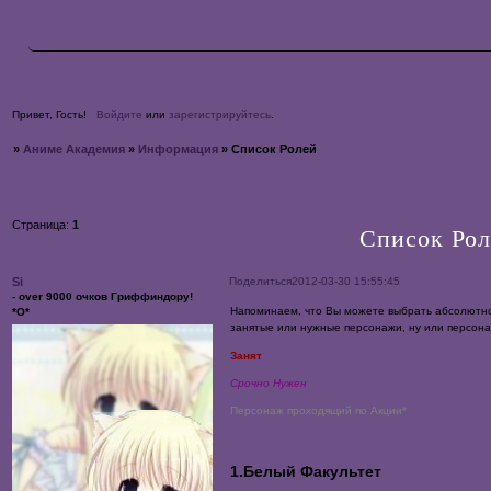
Привет, Гость!
Войдите
или
зарегистрируйтесь
.
»
Аниме Академия
»
Информация
»
Список Ролей
Страница:
1
Список Рол
Поделиться
2012-03-30 15:55:45
Si
- over 9000 очков Гриффиндору!
Напоминаем, что Вы можете выбрать абсолютно
*О*
занятые или нужные персонажи, ну или персона
Занят
Срочно Нужен
Персонаж проходящий по Акции*
1.Белый Факультет