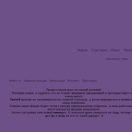
Форум
Участники
Поиск
Реги
Активные темы
Новости
Администрация
Навигация
Игровое
Партнеры
Приветствуем всех на нашей ролевой.
Ролевая новая, и надеюсь что не станет форумом однодневкой и просуществует 
очень долго.
Гостей
просим не засиживаться на главной странице, а регистрироваться и вливать
нашу компанию.
Совсем скоро форум будет готов к своему официальному открытию, а пока работае
регистрация на форуме разрешена.
Аллен состряпал нам новый
говно
диз. О плагиате даже заикаться не буду, потому 
диз фу и вряд ли кто-то такой украдет :3