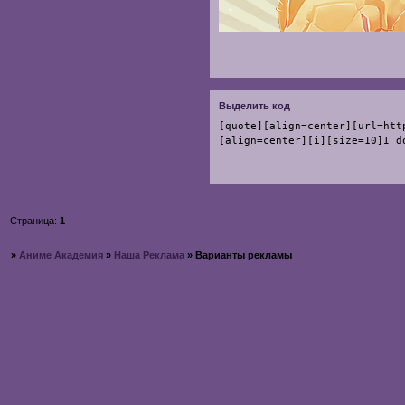
Выделить код
[quote][align=center][url=htt
[align=center][i][size=10]I d
Страница:
1
»
Аниме Академия
»
Наша Реклама
»
Варианты рекламы