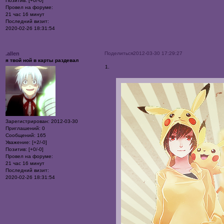
Позитив:
[+0/-0]
Провел на форуме:
21 час 16 минут
Последний визит:
2020-02-26 18:31:54
Поделиться
2012-03-30 17:29:27
.allen
я твой ной в карты раздевал
1.
Зарегистрирован
: 2012-03-30
Приглашений:
0
Сообщений:
165
Уважение:
[+2/-0]
Позитив:
[+0/-0]
Провел на форуме:
21 час 16 минут
Последний визит:
2020-02-26 18:31:54