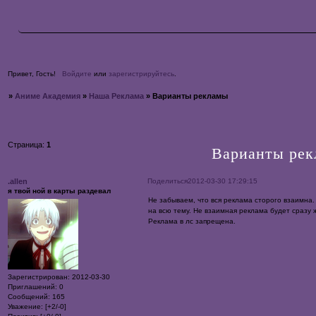
Привет, Гость!
Войдите
или
зарегистрируйтесь
.
»
Аниме Академия
»
Наша Реклама
»
Варианты рекламы
Страница:
1
Варианты ре
Поделиться
2012-03-30 17:29:15
.allen
я твой ной в карты раздевал
Не забываем, что вся реклама сторого взаимна.
на всю тему. Не взаимная реклама будет сразу 
Реклама в лс запрещена.
Зарегистрирован
: 2012-03-30
Приглашений:
0
Сообщений:
165
Уважение:
[+2/-0]